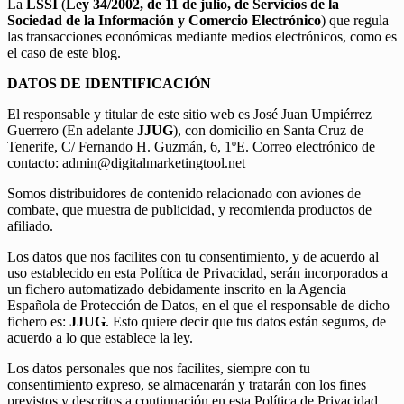
La
LSSI
(
Ley 34/2002, de 11 de julio, de Servicios de la
Sociedad de la Información y Comercio Electrónico
) que regula
las transacciones económicas mediante medios electrónicos, como es
el caso de este blog.
DATOS DE IDENTIFICACIÓN
El responsable y titular de este sitio web es José Juan Umpiérrez
Guerrero (En adelante
JJUG
), con domicilio en Santa Cruz de
Tenerife, C/ Fernando H. Guzmán, 6, 1ºE. Correo electrónico de
contacto:
admin@digitalmarketingtool.net
Somos distribuidores de contenido relacionado con aviones de
combate, que muestra de publicidad, y recomienda productos de
afiliado.
Los datos que nos facilites con tu consentimiento, y de acuerdo al
uso establecido en esta Política de Privacidad, serán incorporados a
un fichero automatizado debidamente inscrito en la Agencia
Española de Protección de Datos, en el que el responsable de dicho
fichero es:
JJUG
. Esto quiere decir que tus datos están seguros, de
acuerdo a lo que establece la ley.
Los datos personales que nos facilites, siempre con tu
consentimiento expreso, se almacenarán y tratarán con los fines
previstos y descritos a continuación en esta Política de Privacidad,