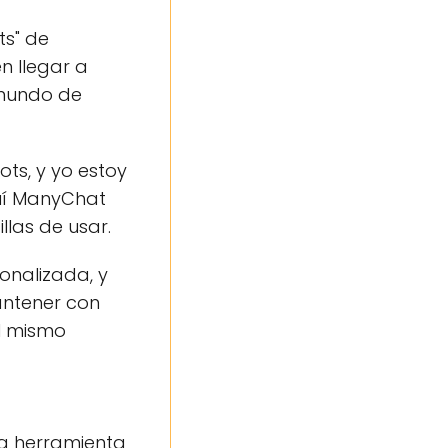
ts" de
n llegar a
 mundo de
ts, y yo estoy
uí ManyChat
las de usar.
onalizada, y
ntener con
al mismo
na herramienta