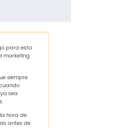
go para esta
el marketing
ue siempre
, cuando
 ya sea
s.
la hora de
elo antes de