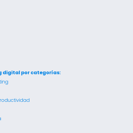
 digital por categorías:
ting
roductividad
a