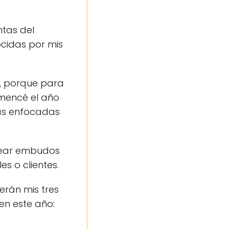
ntas del
ocidas por mis
n, porque para
omencé el año
ás enfocadas
crear embudos
es o clientes.
erán mis tres
en este año: