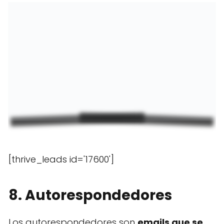
[thrive_leads id='17600']
8. Autorespondedores
Los autorespondedores son
emails que se